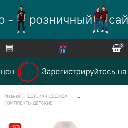
 -
розничный
сай
0
цен
Зарегистрируйтесь на 
Главная
ДЕТСКАЯ ОДЕЖДА
...
КОМПЛЕКТЫ ДЕТСКИЕ
-43%