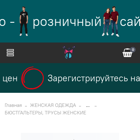
о -
розничный
сай
0
цен
Зарегистрируйтесь на 
Главная
ЖЕНСКАЯ ОДЕЖДА
...
БЮСТГАЛЬТЕРЫ, ТРУСЫ ЖЕНСКИЕ