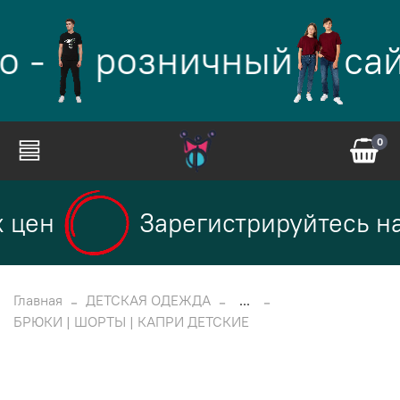
о -
розничный
сай
0
 цен
Зарегистрируйтесь на
Главная
ДЕТСКАЯ ОДЕЖДА
...
БРЮКИ | ШОРТЫ | КАПРИ ДЕТСКИЕ