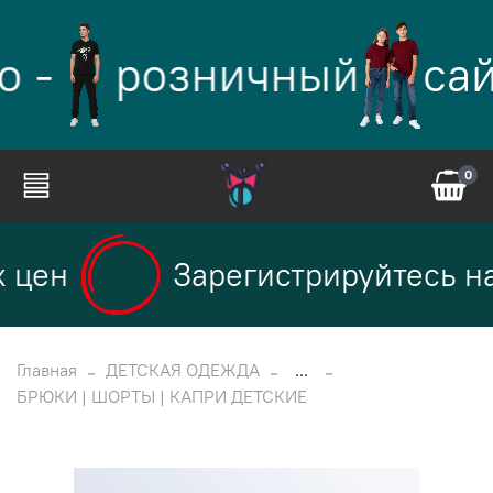
 -
розничный
сай
0
 цен
Зарегистрируйтесь на
Главная
ДЕТСКАЯ ОДЕЖДА
...
БРЮКИ | ШОРТЫ | КАПРИ ДЕТСКИЕ