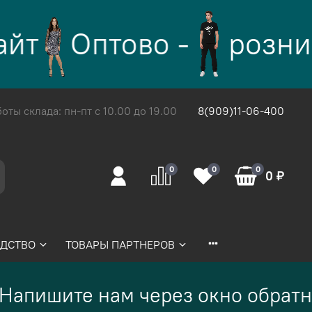
йт
Оптово -
розни
ты склада: пн-пт с 10.00 до 19.00
8(909)11-06-400
0
0
0
0 ₽
ДСТВО
ТОВАРЫ ПАРТНЕРОВ
Напишите нам через окно обратн