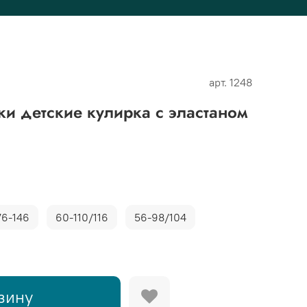
арт.
1248
и детские кулирка с эластаном
76-146
60-110/116
56-98/104
зину