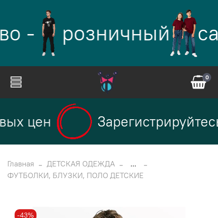
во -
розничный
са
0
вых цен
Зарегистрируйтесь
Главная
ДЕТСКАЯ ОДЕЖДА
...
ФУТБОЛКИ, БЛУЗКИ, ПОЛО ДЕТСКИЕ
-43%