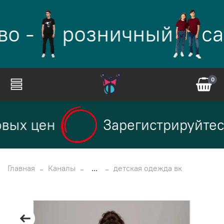
о -
розничный
са
0
вых цен
Зарегистрируйтесь
Главная
Каналы
...
детская одежда вк