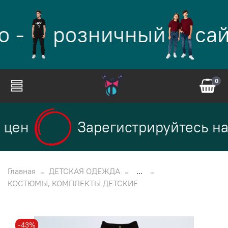
о -
розничный
сай
0
цен
Зарегистрируйтесь на 
Главная
ДЕТСКАЯ ОДЕЖДА
...
КОСТЮМЫ, КОМПЛЕКТЫ ДЕТСКИЕ
-43%