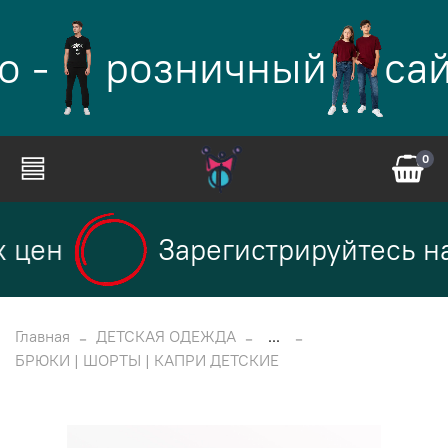
о -
розничный
сай
0
 цен
Зарегистрируйтесь на
Главная
ДЕТСКАЯ ОДЕЖДА
...
БРЮКИ | ШОРТЫ | КАПРИ ДЕТСКИЕ