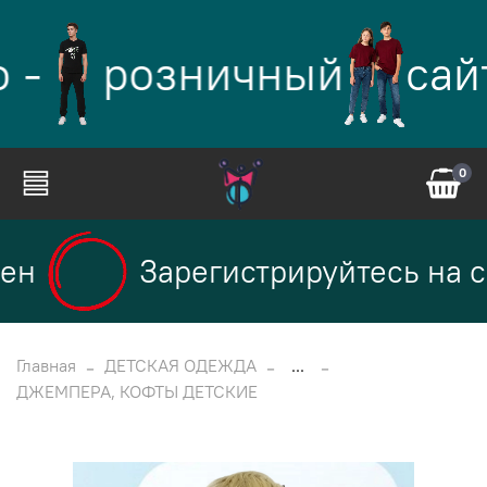
 -
розничный
сай
0
ен
Зарегистрируйтесь на с
Главная
ДЕТСКАЯ ОДЕЖДА
...
ДЖЕМПЕРА, КОФТЫ ДЕТСКИЕ