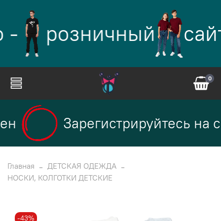
 -
розничный
сай
0
ен
Зарегистрируйтесь на с
Главная
ДЕТСКАЯ ОДЕЖДА
НОСКИ, КОЛГОТКИ ДЕТСКИЕ
-43%