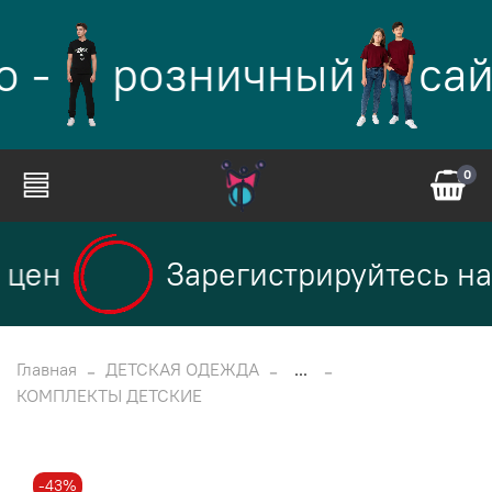
 -
розничный
сай
0
цен
Зарегистрируйтесь на 
Главная
ДЕТСКАЯ ОДЕЖДА
...
КОМПЛЕКТЫ ДЕТСКИЕ
-43%