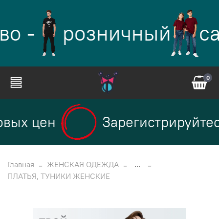
во -
розничный
са
0
вых цен
Зарегистрируйтесь
Главная
ЖЕНСКАЯ ОДЕЖДА
...
ПЛАТЬЯ, ТУНИКИ ЖЕНСКИЕ